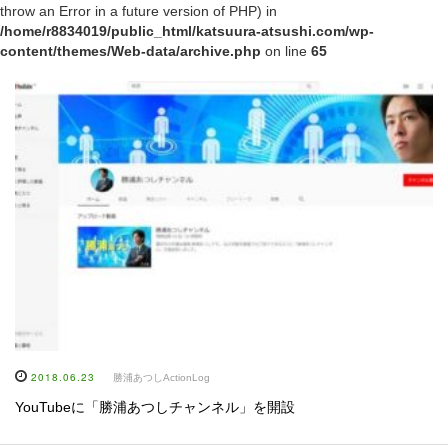
throw an Error in a future version of PHP) in
/home/r8834019/public_html/katsuura-atsushi.com/wp-
content/themes/Web-data/archive.php
on line
65
2018.06.23
勝浦あつしActionLog
YouTubeに「勝浦あつしチャンネル」を開設